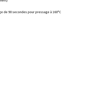
rment)
ge de 90 secondes pour pressage à 160°C