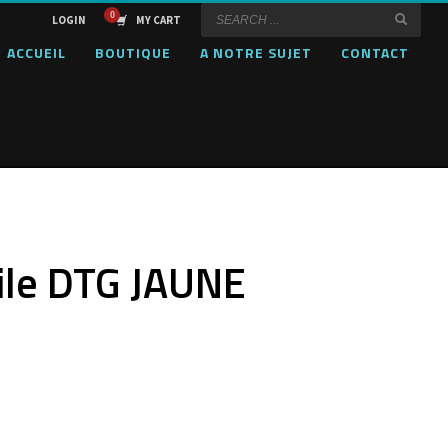
LOGIN
MY CART
ACCUEIL
BOUTIQUE
A NOTRE SUJET
CONTACT
 dans un casino en ligne, ils peuvent être bénéfiques et agir comme un
tile DTG JAUNE
ns.