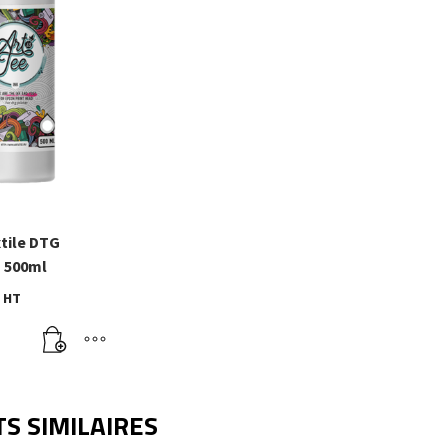
xtile DTG
 500ml
HT
S SIMILAIRES