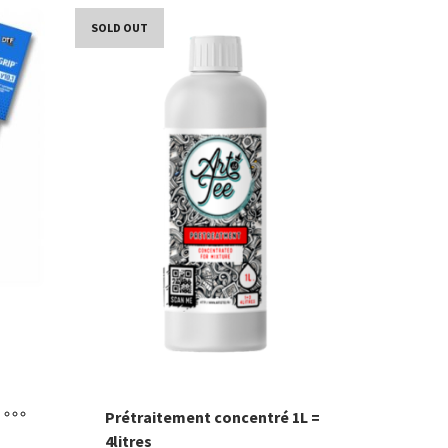
SOLD OUT
Prétraitement concentré 1L =
4litres