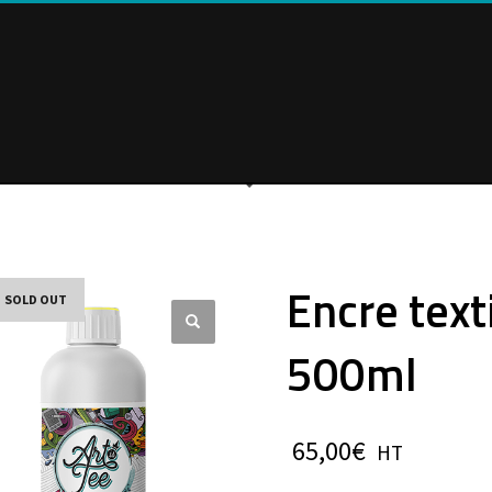
ck ne soient pas les offres les plus importantes que vous puissiez obtenir
ous n'avez pas besoin de quitter votre domicile pour profiter du baccarat.
s le cas contraire, la plateforme a le droit de bloquer un tel compte.
Encre tex
SOLD OUT
s à sous pour obtenir la combinaison gagnante qui vous donnera de gros gai
500ml
Ducky Luck.
 des tours supplémentaires et des jokers.
65,00
€
HT