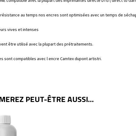
NE compatible avec la plupart des imprimantes directe DTG ( direct to Ga
 résistance au temps nos encres sont optimisées avec un temps de sécha
urs vives et intenses
vent être utilisé avec la plupart des prétraitements.
s sont compatibles avec l encre Camtex dupont artistri.
IMEREZ PEUT-ÊTRE AUSSI…