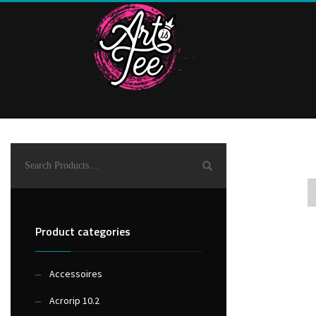
Simulateur de roulette rapide
Casino Payant 2026 Top Bonus Et Jeux
: Bien que les bonus de cashba
petit parachute si les choses ne vont pas dans votre sens.
Machine À Sous Pharaons 2026 Top Bonus Et Jeux
- Le fait est que v
Roulette Personnalisée 2026 Créez Votre Propre Roue En Ligne
: Dan
Jeux de cartes pour gagner de l argent
Roue Personnalisée 2026 Top Bonus Et Jeux
Vous devez utiliser un peu plus de logique que les autres jeux de machine
Jeton De Casino 2026 Valeurs Des Jetons Et Comment Ça Marche
Product categories
Dans l'ensemble, nous avons été très impressionnés par le casino mobile 
En ce qui concerne les bonus, il y a des scatters, des symboles mystères,
Jouez à slots jeux pour de l'argent réel
Accessoires
Acrorip 10.2
Jeux D'Argent En Ligne Fiables 2026 Top Bonus Et Jeux