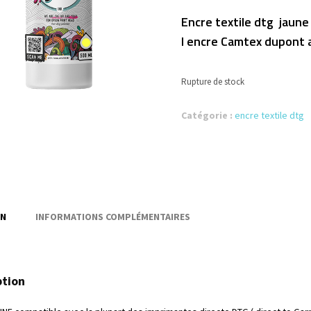
.
Encre textile dtg jaun
l encre Camtex dupont a
lles de poker doivent confirmer l'identité de leurs titulaires de comptes p
Rupture de stock
Catégorie :
encre textile dtg
ON
INFORMATIONS COMPLÉMENTAIRES
ption