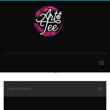
Jouez aux machines à sous gratuites en
ligne pour de l'argent réel
Casino Carte Bancaire 2026 Top Bonus Et Jeux
: L'échelon supérieur
de JC peut réclamer plus de tours gratuits, plus de bonus assortis
AUD, plus d'opportunités promotionnelles uniques – plus de tout.
Casino Bonus Sans Dépôt Encaissable 2026 Top Bonus Et Jeux
-
Cliquez sur les Bonus disponibles pour voir quel est votre bonus
hebdomadaire.
Offre Casino En Ligne 2026 Toutes Les Promotions Du Moment
:
Premièrement, les entreprises ne traiteront pas les sites Web
suspects.
Application de jeu de l'argent réel
Jeu 100% Gagnant 2026 Existe-T-Il Vraiment La Vérité