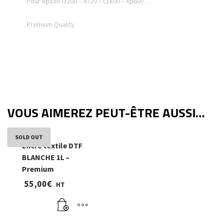
Pour epson i3200 – 4720 – L1800 – Xp600 …
Premium Quality
VOUS AIMEREZ PEUT-ÊTRE AUSSI…
SOLD OUT
Encre textile DTF
BLANCHE 1L –
Premium
55,00
€
HT