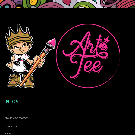
INFOS
Nous contacter
Livraison
FAQ